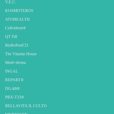
V.E.C.
KOSMOTEROS
ATOHEALTH
Cellviderm®
QT Fill
BioRePeelCl3
The Vitamin House
Medi+derma
INGAL
REPART®
DG-lift®️
PRX-T33®
BELLAVITA IL CULTO