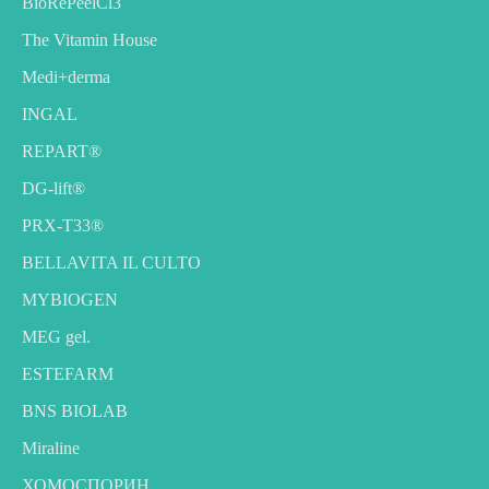
BioRePeelCl3
The Vitamin House
Medi+derma
INGAL
REPART®
DG-lift®️
PRX-T33®
BELLAVITA IL CULTO
MYBIOGEN
MEG gel.
ESTEFARM
BNS BIOLAB
Miraline
ХОМОСПОРИН