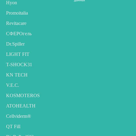
данных
Hyon
Promoitalia
Revitacare
CФЕРОгель
Dr.Spiller
LIGHT FIT
T-SHOCK31
KN TECH
V.E.C.
KOSMOTEROS
ATOHEALTH
Cellviderm®
QT Fill