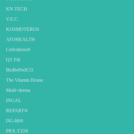
KN TECH
V.E.C.
KOSMOTEROS
ATOHEALTH
Cellviderm®
QT Fill
BioRePeelCl3
The Vitamin House
Medi+derma
INGAL
REPART®
DG-lift®️
PRX-T33®