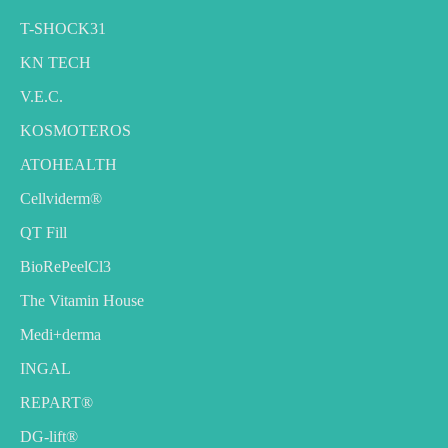
T-SHOCK31
KN TECH
V.E.C.
KOSMOTEROS
ATOHEALTH
Cellviderm®
QT Fill
BioRePeelCl3
The Vitamin House
Medi+derma
INGAL
REPART®
DG-lift®️