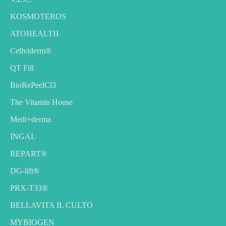
KOSMOTEROS
ATOHEALTH
Cellviderm®
QT Fill
BioRePeelCl3
The Vitamin House
Medi+derma
INGAL
REPART®
DG-lift®️
PRX-T33®
BELLAVITA IL CULTO
MYBIOGEN