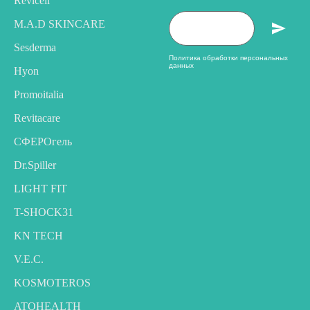
Revicell
M.A.D SKINCARE
Sesderma
Политика обработки персональных
данных
Hyon
Promoitalia
Revitacare
CФЕРОгель
Dr.Spiller
LIGHT FIT
T-SHOCK31
KN TECH
V.E.C.
KOSMOTEROS
ATOHEALTH