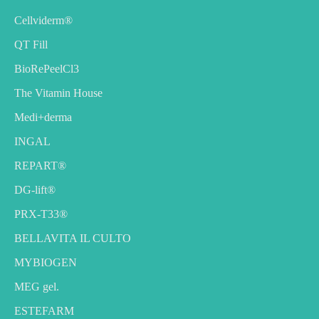
Cellviderm®
QT Fill
BioRePeelCl3
The Vitamin House
Medi+derma
INGAL
REPART®
DG-lift®️
PRX-T33®
BELLAVITA IL CULTO
MYBIOGEN
MEG gel.
ESTEFARM