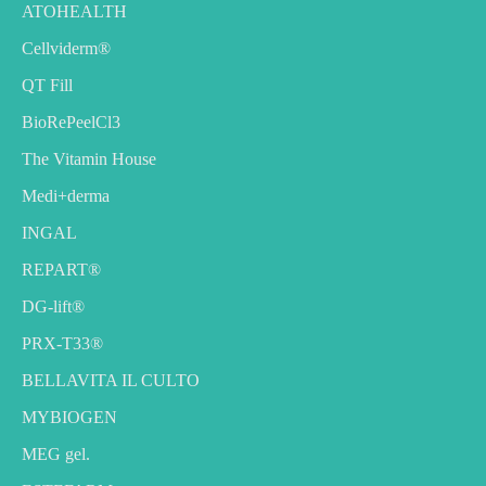
ATOHEALTH
Cellviderm®
QT Fill
BioRePeelCl3
The Vitamin House
Medi+derma
INGAL
REPART®
DG-lift®️
PRX-T33®
BELLAVITA IL CULTO
MYBIOGEN
MEG gel.