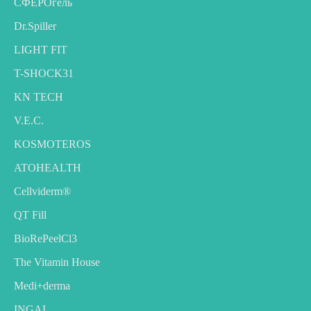
CФЕРОгель
Dr.Spiller
LIGHT FIT
T-SHOCK31
KN TECH
V.E.C.
KOSMOTEROS
ATOHEALTH
Cellviderm®
QT Fill
BioRePeelCl3
The Vitamin House
Medi+derma
INGAL