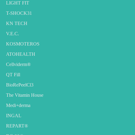
LIGHT FIT
T-SHOCK31
KN TECH
V.E.C.
KOSMOTEROS
ATOHEALTH
Cellviderm®
QT Fill
BioRePeelCl3
The Vitamin House
Medi+derma
INGAL
REPART®