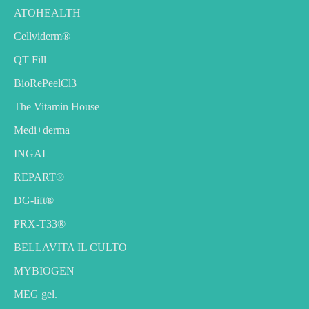
ATOHEALTH
Cellviderm®
QT Fill
BioRePeelCl3
The Vitamin House
Medi+derma
INGAL
REPART®
DG-lift®️
PRX-T33®
BELLAVITA IL CULTO
MYBIOGEN
MEG gel.