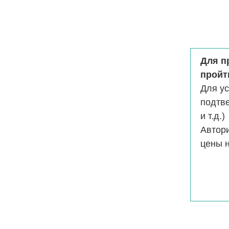
Для п
пройт
Для у
подтв
и т.д.)
Автор
цены н