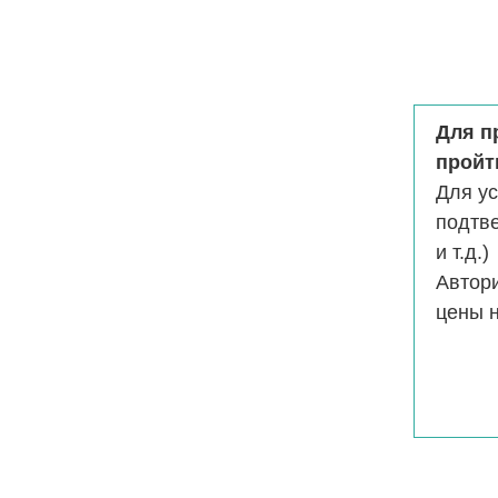
Для п
пройт
Для у
подтв
и т.д.)
Автор
цены н