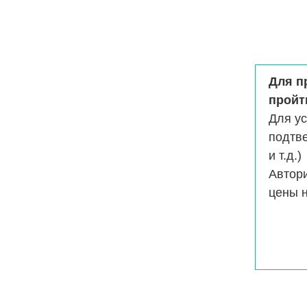
Для п
пройт
Для у
подтв
и т.д.)
Автор
цены н