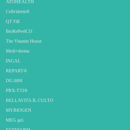
ATOHEALTH
Cellviderm®
QT Fill
BioRePeelCl3
The Vitamin House
Medi+derma
INGAL
REPART®
DG-lift®️
PRX-T33®
BELLAVITA IL CULTO
MYBIOGEN
MEG gel.
ESTEFARM