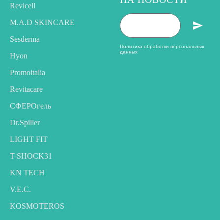
Revicell
M.A.D SKINCARE
Sesderma
Политика обработки персональных
данных
Hyon
Promoitalia
Revitacare
CФЕРОгель
Dr.Spiller
LIGHT FIT
T-SHOCK31
KN TECH
V.E.C.
KOSMOTEROS