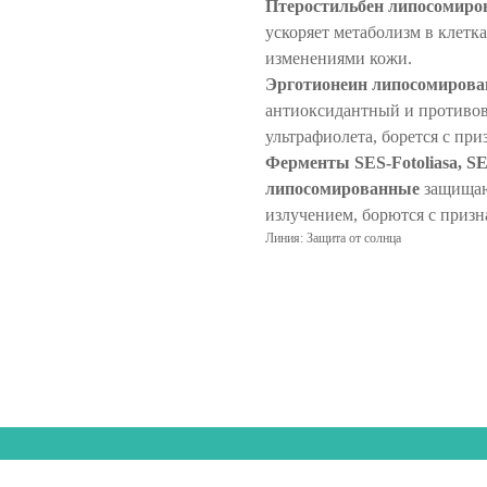
Птеростильбен липосомир
ускоряет метаболизм в клетка
изменениями кожи.
Эрготионеин липосомиров
антиоксидантный и противов
ультрафиолета, борется с пр
Ферменты SES-Fotoliasa, SE
липосомированные
защищаю
излучением, борются с призн
Линия: Защита от солнца