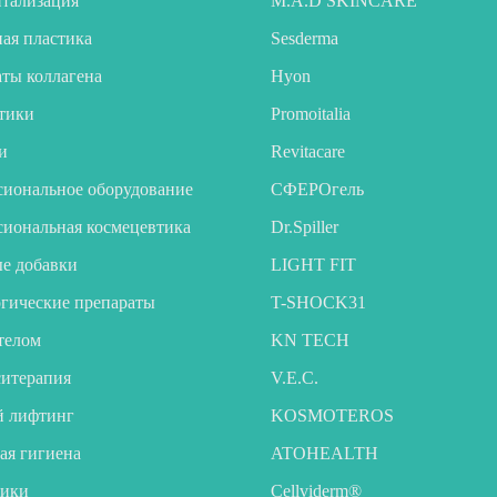
тализация
M.A.D SKINCARE
ая пластика
Sesderma
ты коллагена
Hyon
тики
Promoitalia
и
Revitacare
иональное оборудование
CФЕРОгель
иональная космецевтика
Dr.Spiller
е добавки
LIGHT FIT
гические препараты
T-SHOCK31
 телом
KN TECH
итерапия
V.E.C.
й лифтинг
KOSMOTEROS
ая гигиена
ATOHEALTH
тики
Cellviderm®