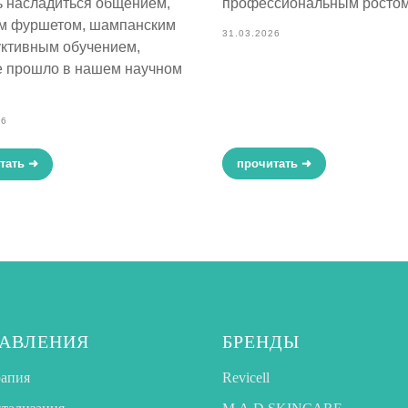
ь насладиться общением,
профессиональным ростом
м фуршетом, шампанским
31.03.2026
уктивным обучением,
е прошло в нашем научном
26
прочитать ➜
тать ➜
АВЛЕНИЯ
БРЕНДЫ
рапия
Revicell