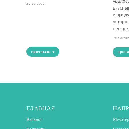
удалос
26.05.2026
вкусны
и прод
которо
центре.
01.04.20
прочитать ➜
прочи
ГЛАВНАЯ
НАПР
Каталог
Мезоте