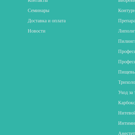
Контакты
Биореви
Семинары
Контурн
Доставка и оплата
Препара
Новости
Липоли
Пилинг
Професс
Професс
Пищевы
Трихоло
Уход за
Карбокс
Нитево
Интимн
Анесте