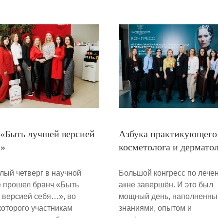
 «Быть лучшей версией
Азбука практикующего
»
косметолога и дермато
лый четверг в научной
Большой конгресс по лече
е прошел бранч «Быть
акне завершён. И это был
 версией себя…», во
мощный день, наполненны
которого участникам
знаниями, опытом и