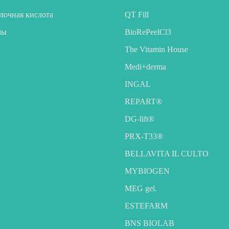
очная кислота
QT Fill
мы
BioRePeelCl3
The Vitamin House
Medi+derma
INGAL
REPART®
DG-lift®️
PRX-T33®
BELLAVITA IL CULTO
MYBIOGEN
MEG gel.
ESTEFARM
BNS BIOLAB