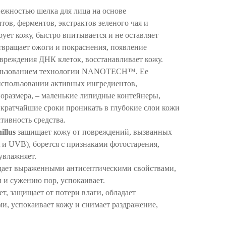
нежностью шелка для лица на основе
в, ферментов, экстрактов зеленого чая и
ует кожу, быстро впитывается и не оставляет
твращает ожоги и покраснения, появление
вреждения ДНК клеток, восстанавливает кожу.
пользованием технологии NANOTECH™. Ее
использовании активных ингредиентов,
размера, – маленькие липидные контейнеры,
кратчайшие сроки проникать в глубокие слои кожи
тивность средства.
llus
защищает кожу от повреждений, вызванных
и UVB), борется с признаками фотостарения,
увлажняет.
ает выраженными антисептическими свойствами,
 и сужению пор, успокаивает.
ет, защищает от потери влаги, обладает
и, успокаивает кожу и снимает раздражение,