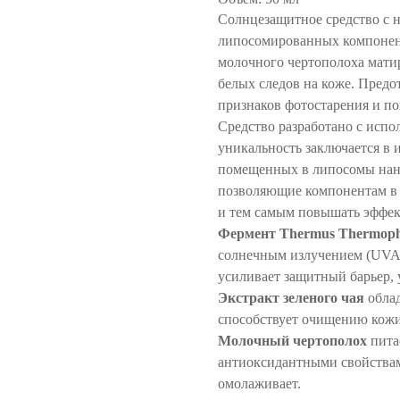
Солнцезащитное средство с 
липосомированных компоненто
молочного чертополоха матир
белых следов на коже. Предо
признаков фотостарения и по
Средство разработано с ис
уникальность заключается в 
помещенных в липосомы нано
позволяющие компонентам в 
и тем самым повышать эффек
Фермент Thermus Thermophi
солнечным излучением (UVA 
усиливает защитный барьер, 
Экстракт зеленого чая
облад
способствует очищению кожи
Молочный чертополох
пита
антиоксидантными свойствам
омолаживает.