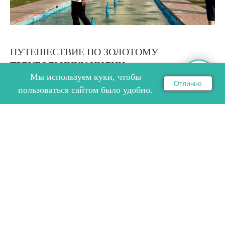
ПУТЕШЕСТВИЕ ПО ЗОЛОТОМУ
ТРЕУГОЛЬНИКУ ИНДИИ
Мы используем куки, чтобы
Отлично
ОНЛАЙН ЗАПИСЬ НА СЕМИНАР
пользоваться сайтом было удобно.
Путешествие по Золотому Треугольнику Индии 30
ноября - 5 декабря с нашими партнёрами компанией
Viscoline.
22.01.2026
прочитать ➜