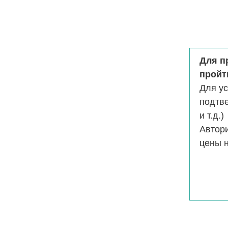
Для п
пройт
Для у
подтв
и т.д.)
Автор
цены н