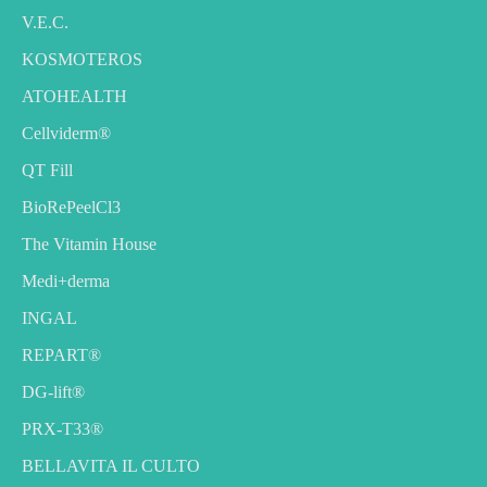
V.E.C.
KOSMOTEROS
ATOHEALTH
Cellviderm®
QT Fill
BioRePeelCl3
The Vitamin House
Medi+derma
INGAL
REPART®
DG-lift®️
PRX-T33®
BELLAVITA IL CULTO