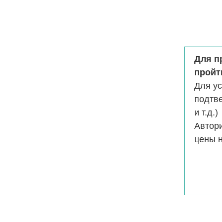
Для п
пройт
Для у
подтв
и т.д.)
Автор
цены н