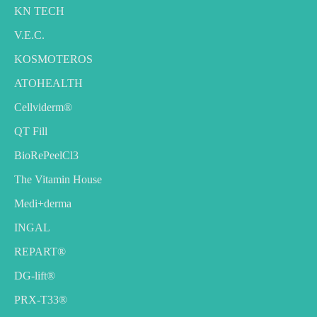
KN TECH
V.E.C.
KOSMOTEROS
ATOHEALTH
Cellviderm®
QT Fill
BioRePeelCl3
The Vitamin House
Medi+derma
INGAL
REPART®
DG-lift®️
PRX-T33®