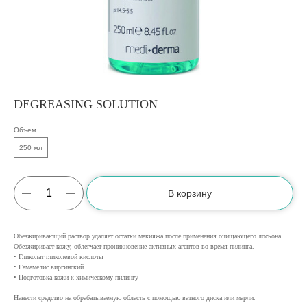
DEGREASING SOLUTION
Объем
250 мл
В корзину
Обезжиривающий раствор удаляет остатки макияжа после применения очищающего лосьона.
Обезжиривает кожу, облегчает проникновение активных агентов во время пилинга.
• Гликолат гликолевой кислоты
• Гамамелис виргинский
• Подготовка кожи к химическому пилингу
Нанести средство на обрабатываемую область с помощью ватного диска или марли.