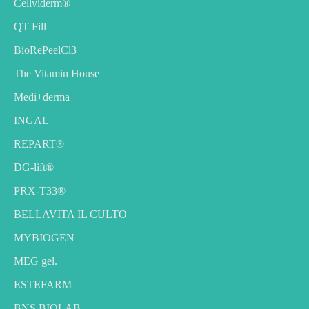
Cellviderm®
QT Fill
BioRePeelCl3
The Vitamin House
Medi+derma
INGAL
REPART®
DG-lift®️
PRX-T33®
BELLAVITA IL CULTO
MYBIOGEN
MEG gel.
ESTEFARM
BNS BIOLAB