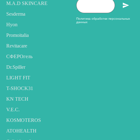
M.A.D SKINCARE
Sesderma
Политика обработки персональных
данных
Hyon
Promoitalia
Revitacare
CФЕРОгель
Dr.Spiller
LIGHT FIT
T-SHOCK31
KN TECH
V.E.C.
KOSMOTEROS
ATOHEALTH