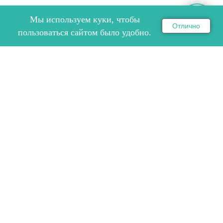
Мы используем куки, чтобы
Отлично
ОНЛАЙН ЗАПИСЬ НА СЕМИНАР
пользоваться сайтом было удобно.
ПУТЕШЕСТВИЕ ПО ЗОЛОТОМУ
ТРЕУГОЛЬНИКУ ИНДИИ
Путешествие по Золотому Треугольнику Индии 30
ноября - 5 декабря с нашими партнёрами компанией
Viscoline.
22.01.2026
прочитать ➜