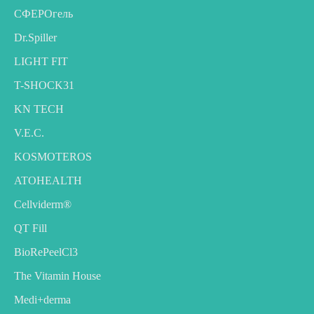
CФЕРОгель
Dr.Spiller
LIGHT FIT
T-SHOCK31
KN TECH
V.E.C.
KOSMOTEROS
ATOHEALTH
Cellviderm®
QT Fill
BioRePeelCl3
The Vitamin House
Medi+derma