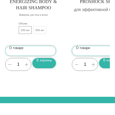
ENERGIZING BODY &
PROSHOCK SHA
HAIR SHAMPOO
для эффективной бо
Шампунь для тела и волос
фиброзным целлюли
дряблостью кожи
Объем
200 мл
500 мл
О товаре
О товаре
В корзину
В корз