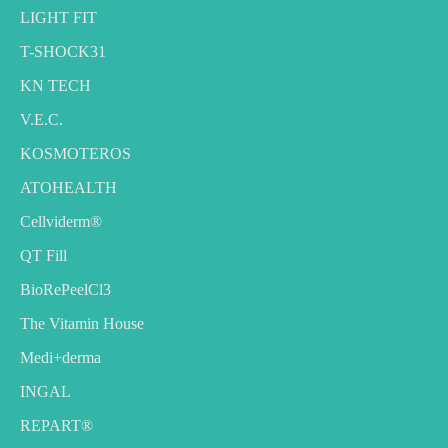
LIGHT FIT
T-SHOCK31
KN TECH
V.E.C.
KOSMOTEROS
ATOHEALTH
Cellviderm®
QT Fill
BioRePeelCl3
The Vitamin House
Medi+derma
INGAL
REPART®