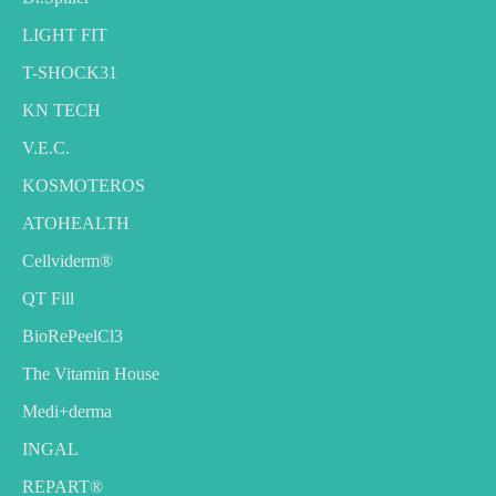
LIGHT FIT
T-SHOCK31
KN TECH
V.E.C.
KOSMOTEROS
ATOHEALTH
Cellviderm®
QT Fill
BioRePeelCl3
The Vitamin House
Medi+derma
INGAL
REPART®