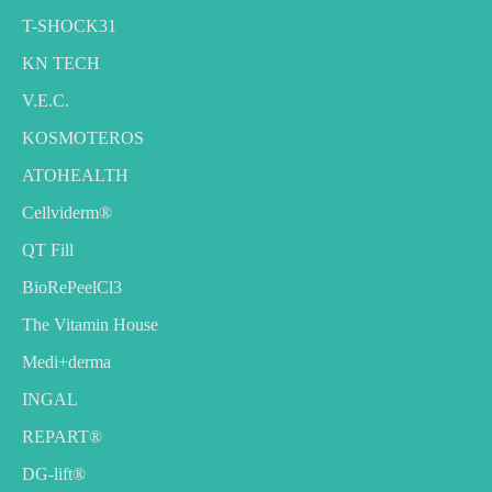
T-SHOCK31
KN TECH
V.E.C.
KOSMOTEROS
ATOHEALTH
Cellviderm®
QT Fill
BioRePeelCl3
The Vitamin House
Medi+derma
INGAL
REPART®
DG-lift®️