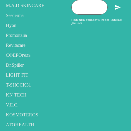
M.A.D SKINCARE
Sesderma
Политика обработки персональных
данных
Hyon
Promoitalia
Revitacare
CФЕРОгель
Dr.Spiller
LIGHT FIT
T-SHOCK31
KN TECH
V.E.C.
KOSMOTEROS
ATOHEALTH