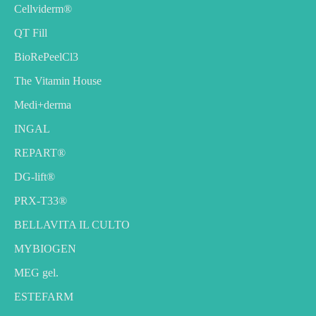
Cellviderm®
QT Fill
BioRePeelCl3
The Vitamin House
Medi+derma
INGAL
REPART®
DG-lift®️
PRX-T33®
BELLAVITA IL CULTO
MYBIOGEN
MEG gel.
ESTEFARM