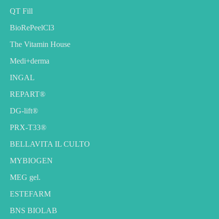
QT Fill
BioRePeelCl3
The Vitamin House
Medi+derma
INGAL
REPART®
DG-lift®️
PRX-T33®
BELLAVITA IL CULTO
MYBIOGEN
MEG gel.
ESTEFARM
BNS BIOLAB