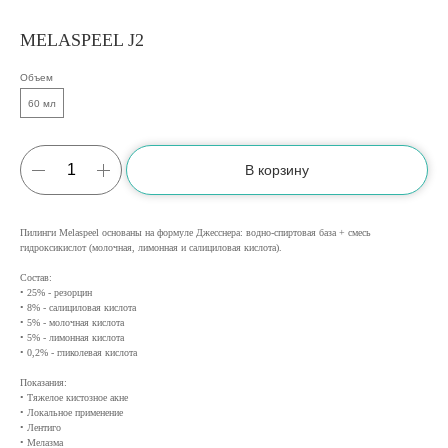
MELASPEEL J2
Объем
60 мл
В корзину
Пилинги Melaspeel основаны на формуле Джесснера: водно-спиртовая база + смесь
гидроксикислот (молочная, лимонная и салициловая кислота).
Состав:
• 25% - резорцин
• 8% - салициловая кислота
• 5% - молочная кислота
• 5% - лимонная кислота
• 0,2% - гликолевая кислота
Показания:
• Тяжелое кистозное акне
• Локальное применение
• Лентиго
• Мелазма