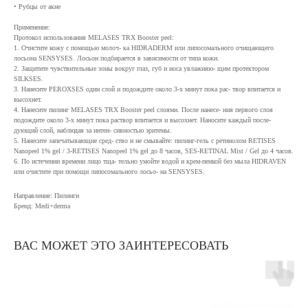
• Рубцы от акне
Применение:
Протокол использования MELASES TRX Booster peel:
1. Очистите кожу с помощью молоч- ка HIDRADERM или липосомального очищающего
лосьона SENSYSES. Лосьон подбирается в зависимости от типа кожи.
2. Защитите чувствительные зоны вокруг глаз, губ и носа увлажняю- щим протектором
SILKSES.
3. Нанесите PEROXSES один слой и подождите около 3-х минут пока рас- твор впитается и
высохнет.
4. Нанесите пилинг MELASES TRX Booster peel слоями. После нанесе- ния первого слоя
подождите около 3-х минут пока раствор впитается и высохнет. Наносите каждый после-
дующий слой, наблюдая за интен- сивностью эритемы.
5. Нанесите запечатывающие сред- ство и не смывайте: пилинг-гель с ретинолом RETISES
Nanopeel 1% gel / 3-RETISES Nanopeel 1% gel до 8 часов, SES-RETINAL Mist / Gel до 4 часов.
6. По истечении времени лицо тща- тельно умойте водой и крем-пенкой без мыла HIDRAVEN
или очистите при помощи липосомального лосьо- на SENSYSES.
Направление: Пилинги
Бренд: Medi+derma
ВАС МОЖЕТ ЭТО ЗАИНТЕРЕСОВАТЬ