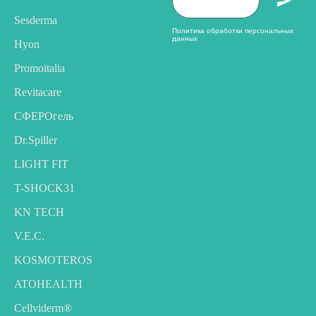
Sesderma
Политика обработки персональных
данных
Hyon
Promoitalia
Revitacare
CФЕРОгель
Dr.Spiller
LIGHT FIT
T-SHOCK31
KN TECH
V.E.C.
KOSMOTEROS
ATOHEALTH
Cellviderm®