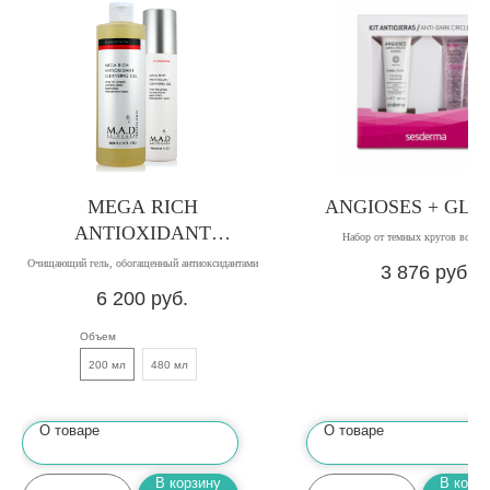
MEGA RICH
ANGIOSES + GLI
ANTIOXIDANT
Набор от темных кругов вокруг
CLEANSING GEL
Очищающий гель, обогащенный антиоксидантами
3 876
руб.
6 200
руб.
Объем
200 мл
480 мл
О товаре
О товаре
В корзину
В корз