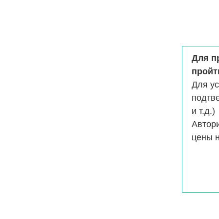
Для п
пройт
Для у
подтв
и т.д.)
Автор
цены н