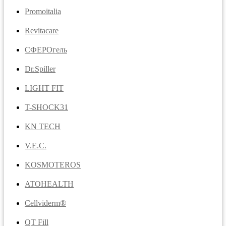
Promoitalia
Revitacare
CФЕРОгель
Dr.Spiller
LIGHT FIT
T-SHOCK31
KN TECH
V.E.C.
KOSMOTEROS
ATOHEALTH
Cellviderm®
QT Fill