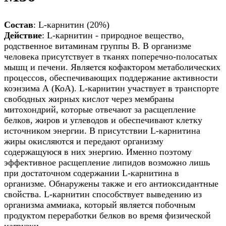
Состав
: L‐карнитин (20%)
Действие
: L‐карнитин ‐ природное вещество,
родственное витаминам группы В. В организме
человека присутствует в тканях поперечно‐полосатых
мышц и печени. Является кофактором метаболических
процессов, обеспечивающих поддержание активности
коэнзима А (КоА). L‐карнитин участвует в транспорте
свободных жирных кислот через мембраны
митохондрий, которые отвечают за расщепление
белков, жиров и углеводов и обеспечивают клетку
источником энергии. В присутствии L‐карнитина
жиры окисляются и передают организму
содержащуюся в них энергию. Именно поэтому
эффективное расщепление липидов возможно лишь
при достаточном содержании L‐карнитина в
организме. Обнаружены также и его антиоксидантные
свойства. L‐карнитин способствует выведению из
организма аммиака, который является побочным
продуктом переработки белков во время физической
нагрузки.