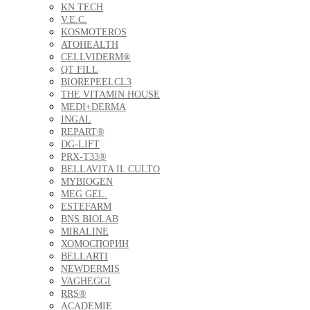
KN TECH
V.E.C.
KOSMOTEROS
ATOHEALTH
CELLVIDERM®
QT FILL
BIOREPEELCL3
THE VITAMIN HOUSE
MEDI+DERMA
INGAL
REPART®
DG-LIFT
PRX-T33®
BELLAVITA IL CULTO
MYBIOGEN
MEG GEL.
ESTEFARM
BNS BIOLAB
MIRALINE
ХОМОСПОРИН
BELLARTI
NEWDERMIS
VAGHEGGI
RRS®
ACADEMIE