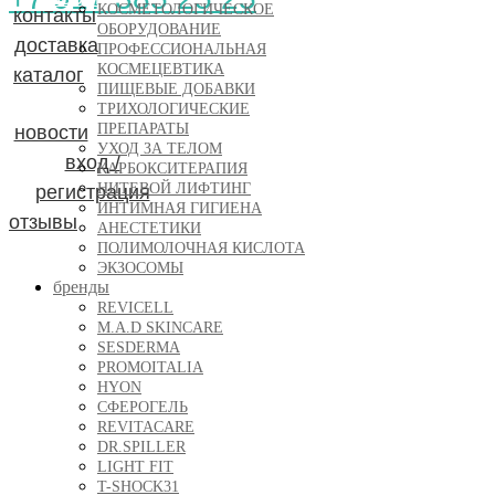
КОСМЕТОЛОГИЧЕСКОЕ
контакты
ОБОРУДОВАНИЕ
вход / регистрация
доставка
ПРОФЕССИОНАЛЬНАЯ
КОСМЕЦЕВТИКА
каталог
отзывы
ПИЩЕВЫЕ ДОБАВКИ
ТРИХОЛОГИЧЕСКИЕ
ПРЕПАРАТЫ
новости
УХОД ЗА ТЕЛОМ
вход /
КАРБОКСИТЕРАПИЯ
НИТЕВОЙ ЛИФТИНГ
регистрация
ИНТИМНАЯ ГИГИЕНА
отзывы
АНЕСТЕТИКИ
ПОЛИМОЛОЧНАЯ КИСЛОТА
ЭКЗОСОМЫ
бренды
REVICELL
M.A.D SKINCARE
SESDERMA
PROMOITALIA
HYON
CФЕРОГЕЛЬ
REVITACARE
DR.SPILLER
LIGHT FIT
T-SHOCK31