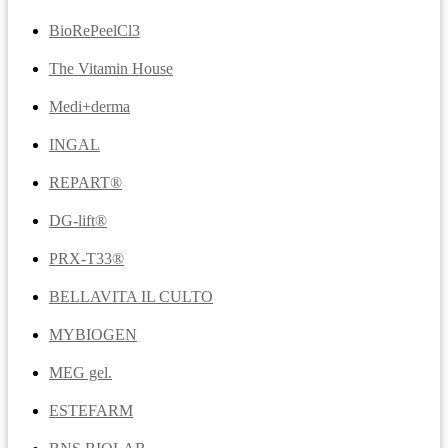
BioRePeelCl3
The Vitamin House
Medi+derma
INGAL
REPART®
DG-lift®️
PRX-T33®
BELLAVITA IL CULTO
MYBIOGEN
MEG gel.
ESTEFARM