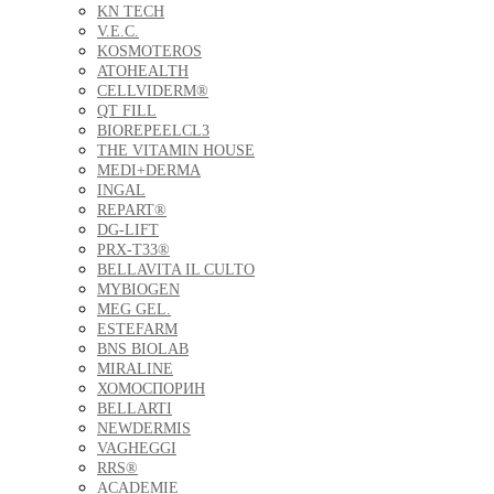
KN TECH
V.E.C.
KOSMOTEROS
ATOHEALTH
CELLVIDERM®
QT FILL
BIOREPEELCL3
THE VITAMIN HOUSE
MEDI+DERMA
INGAL
REPART®
DG-LIFT
PRX-T33®
BELLAVITA IL CULTO
MYBIOGEN
MEG GEL.
ESTEFARM
BNS BIOLAB
MIRALINE
ХОМОСПОРИН
BELLARTI
NEWDERMIS
VAGHEGGI
RRS®
ACADEMIE