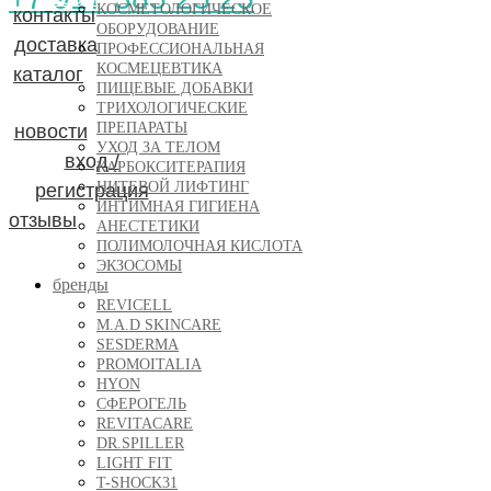
КОСМЕТОЛОГИЧЕСКОЕ
контакты
ОБОРУДОВАНИЕ
вход / регистрация
доставка
ПРОФЕССИОНАЛЬНАЯ
КОСМЕЦЕВТИКА
каталог
отзывы
ПИЩЕВЫЕ ДОБАВКИ
ТРИХОЛОГИЧЕСКИЕ
ПРЕПАРАТЫ
новости
УХОД ЗА ТЕЛОМ
вход /
КАРБОКСИТЕРАПИЯ
НИТЕВОЙ ЛИФТИНГ
регистрация
ИНТИМНАЯ ГИГИЕНА
отзывы
АНЕСТЕТИКИ
ПОЛИМОЛОЧНАЯ КИСЛОТА
ЭКЗОСОМЫ
бренды
REVICELL
M.A.D SKINCARE
SESDERMA
PROMOITALIA
HYON
CФЕРОГЕЛЬ
REVITACARE
DR.SPILLER
LIGHT FIT
T-SHOCK31