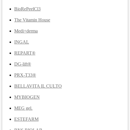
BioRePeelCl3
The Vitamin House
Medi+derma
INGAL
REPART®
DG-lift®️
PRX-T33®
BELLAVITA IL CULTO
MYBIOGEN
MEG gel.
ESTEFARM