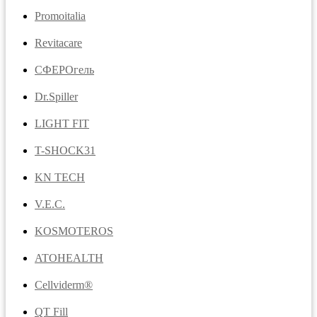
Promoitalia
Revitacare
CФЕРОгель
Dr.Spiller
LIGHT FIT
T-SHOCK31
KN TECH
V.E.C.
KOSMOTEROS
ATOHEALTH
Cellviderm®
QT Fill