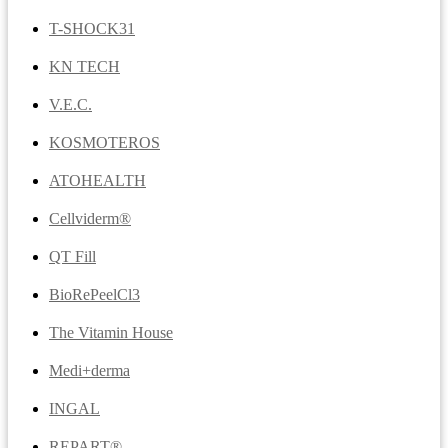
T-SHOCK31
KN TECH
V.E.C.
KOSMOTEROS
ATOHEALTH
Cellviderm®
QT Fill
BioRePeelCl3
The Vitamin House
Medi+derma
INGAL
REPART®