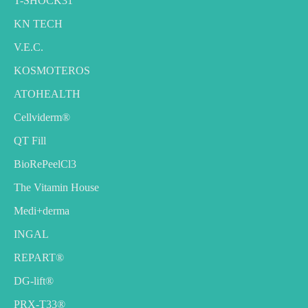
T-SHOCK31
KN TECH
V.E.C.
KOSMOTEROS
ATOHEALTH
Cellviderm®
QT Fill
BioRePeelCl3
The Vitamin House
Medi+derma
INGAL
REPART®
DG-lift®️
PRX-T33®